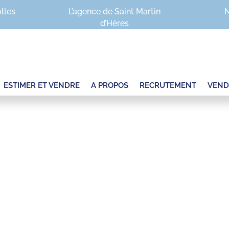
olles
L’agence de Saint Martin
N
d’Hères
ESTIMER ET VENDRE
A PROPOS
RECRUTEMENT
VEND