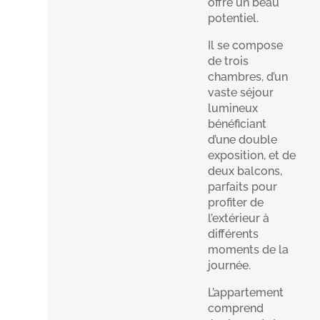
offre un beau
potentiel.
Il se compose
de trois
chambres, d’un
vaste séjour
lumineux
bénéficiant
d’une double
exposition, et de
deux balcons,
parfaits pour
profiter de
l’extérieur à
différents
moments de la
journée.
L’appartement
comprend